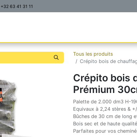
+32 63 41 31 11
ITS | PRIX | COMMANDES
CONTACT
A PROPOS
FA
Tous les produits
Crépito bois de chauff
Crépito bois 
Prémium 30cm
Palette de 2.000 dm3 H-19
Equivaux à 2,24 stères & +
Bûches de 30 cm de long et
Bois sec et de haute quali
Parfaites pour vos cheminée