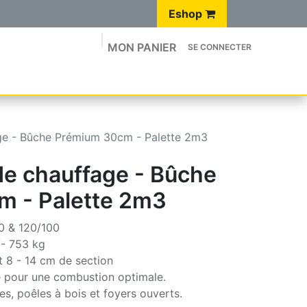
Eshop
MON PANIER
SE CONNECTER
Q
BLOG
🛒 E-SHOP
Site Luxembourgeois 🇱🇺
age - Bûche Prémium 30cm - Palette 2m3
de chauffage - Bûche
 - Palette 2m3
0 & 120/100
/- 753 kg
 8 - 14 cm de section
té pour une combustion optimale.
s, poêles à bois et foyers ouverts.