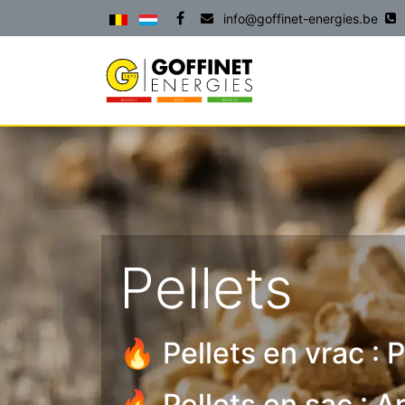
info@goffinet-energies.be
ACCUEIL
PRODU
Pellets
🔥 Pellets en vrac : 
🔥 Pellets en sac :
Ar