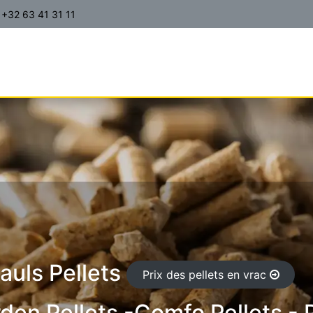
+32 63 41 31 11
ITS | PRIX | COMMANDES
CONTACT
A PROPOS
FA
Pauls Pellets
Prix des pellets en vrac
den Pellets -
Comfo Pellets - P