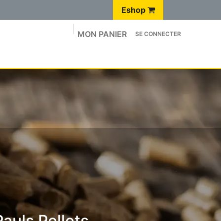
Eshop
MON PANIER
SE CONNECTER
Q
BLOG
🛒 E-SHOP
Site Luxembourgeois 🇱🇺
auls Pellets