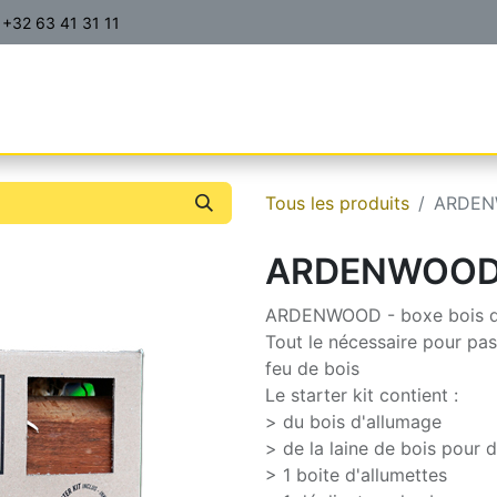
+32 63 41 31 11
ITS | PRIX | COMMANDES
CONTACT
A PROPOS
FA
Tous les produits
ARDENW
ARDENWOOD - 
ARDENWOOD - boxe bois qu
Tout le nécessaire pour pas
feu de bois
Le starter kit contient :
> du bois d'allumage
> de la laine de bois pour 
> 1 boite d'allumettes