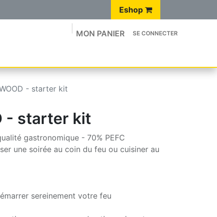
Eshop
MON PANIER
SE CONNECTER
Q
BLOG
🛒 E-SHOP
Site Luxembourgeois 🇱🇺
OOD - starter kit
starter kit
alité gastronomique - 70% PEFC
ser une soirée au coin du feu ou cuisiner au
démarrer sereinement votre feu