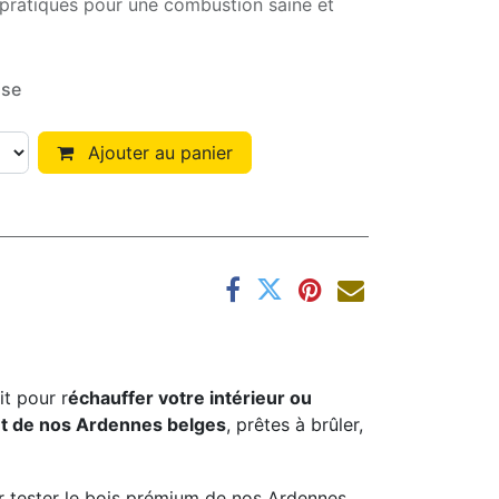
 pratiques pour une combustion saine et
ise
Ajouter au panier
it pour r
échauffer votre intérieur ou
t de nos Ardennes belges
, prêtes à brûler,
ur tester le bois prémium de nos Ardennes