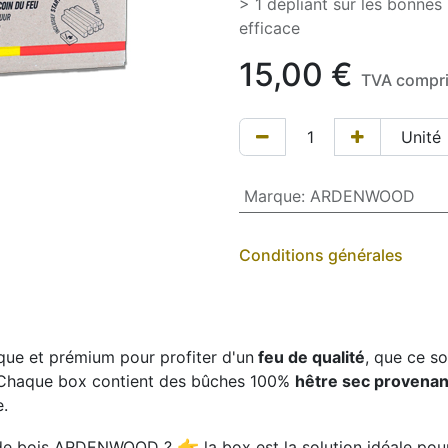
> 1 dépliant sur les bonnes
efficace
15,00
€
TVA compr
Marque
:
ARDENWOOD
Conditions générales
ique et prémium pour profiter d'un
feu de qualité
, que ce so
 Chaque box contient des bûches 100%
hêtre sec provenan
e.
👉
re de bois ARDENWOOD ?
la box est la solution idéale po